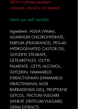
NON contiene parabeni,
coloranti, alcool e oli minerali.
Ideale per pelli sensibili
Ingredienti: AQUA (Water),
ALUMINUM CHLOROHYDRATE,
PARFUM (FRAGRANCE), PEG-40
HYDROGENATED CASTOR OIL,
GLYCERYL STEARATE,
CETEARETH-25, OCTYL
PALMITATE, CETYL ALCOHOL,
GLYCERIN, HAMAMELIS
EXIRACTGINIAN (HAMAMELIS
VIRACTINIANA) ALOE
BARBADENSIS GEL), PROPYLENE
GLYCOL, TRICTUM VULGARE
(WHEAT (TRITICUM VULGARE)
GERM EXTRACT).