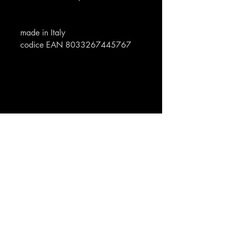
made in Italy
codice EAN 8033267445767
Profumeria Ennio