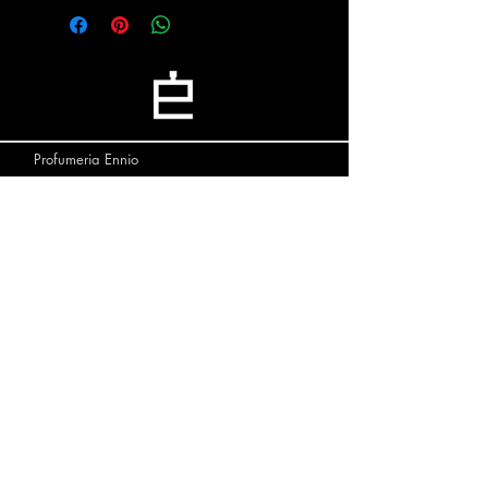
Profumeria Ennio
Menu
Policies
Home
Privacy Policy
Chi siamo
Cookie Policy
Shop
Shipping & Returns
Contattaci
Contatti