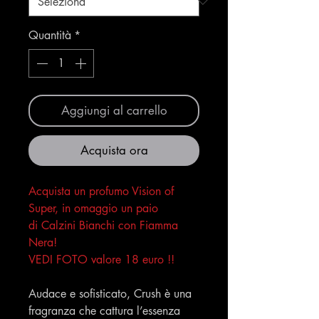
Quantità
*
Aggiungi al carrello
Acquista ora
Acquista un profumo Vision of
Super, in omaggio un paio
di Calzini Bianchi con Fiamma
Nera!
VEDI FOTO valore 18 euro !!
Audace e sofisticato, Crush è una
fragranza che cattura l’essenza