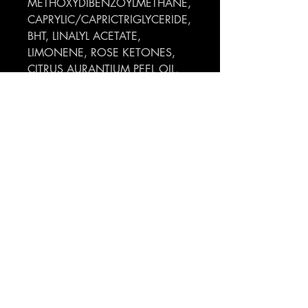
METHOXYDIBENZOYLMETHANE,
CAPRYLIC/CAPRICTRIGLYCERIDE,
BHT, LINALYL ACETATE,
LIMONENE, ROSE KETONES,
CITRUS AURANTIUM PEEL OIL,
GERANYL ACETATE, GERANIOL,
CITRONELLOL, CI 19140
(YELLOW 5), CI 42090 (BLUE 1),
CI 60730 (EXT. VIOLET 2)
Profumeria Ennio