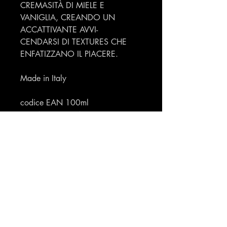
CREMASITÀ DI MIELE E
VANIGLIA, CREANDO UN
ACCATTIVANTE AVVI-
CENDARSI DI TEXTURES CHE
ENFATIZZANO IL PIACERE.
Made in Italy
codice EAN 100ml
8054188205247
Profumeria Ennio