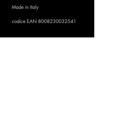
Made in Italy
codice EAN 8008230032541
Profumeria Ennio
Menu
Policies
Home
Privacy Policy
Chi siamo
Cookie Policy
Shop
Shipping & Returns