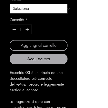
Quantità
*
Aggiungi al carrello
Acquista ora
Escentric 03
è un tributo ad una
sfaccettatura più consueta
del
vetiver
, oscura e leggermente
esotica e legnosa.
La fragranza si apre con
un’esplosione di freschezza grazie