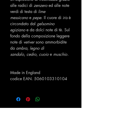
alle radici di
zenzero
ed alle note
verdi di testa di
lime
messicano
e
pepe
. Il cuore di
iris
è
circondato dal
gelsomino
egiziano
e da dolci note di tè. Sul
fondo della composizione leggere
note di
vetiver
sono ammorbidite
da
ambra
,
legno di
sandalo
,
cedro
,
cuoio
e
muschio
.
Made in England
codice EAN. 5060103310104