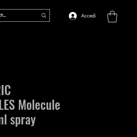
Accedi
IC
ES Molecule
l spray