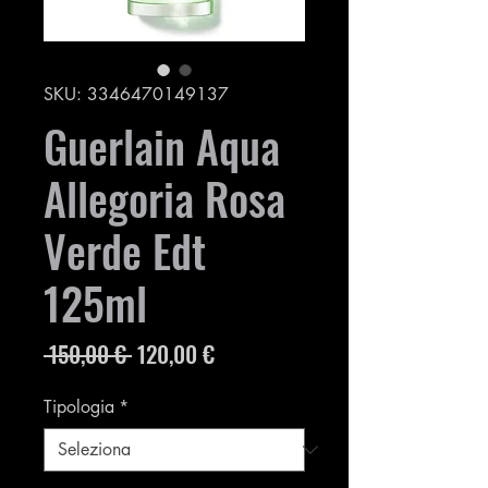
SKU: 3346470149137
Guerlain Aqua
Allegoria Rosa
Verde Edt
125ml
Prezzo
Prezzo
 150,00 € 
120,00 €
regolare
scontato
Tipologia
*