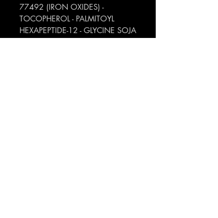
77492 (IRON OXIDES) -
TOCOPHEROL - PALMITOYL
HEXAPEPTIDE-12 - GLYCINE SOJA
(SOYBEAN) OIL - SILICA
Made in France
codice EAN 3346470149137
Profumeria Ennio