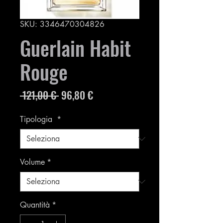
SKU: 3346470304826
Guerlain Habit
Rouge
Prezzo
Prezzo
 121,00 € 
96,80 €
regolare
scontato
Tipologia
*
Volume
*
Quantità
*