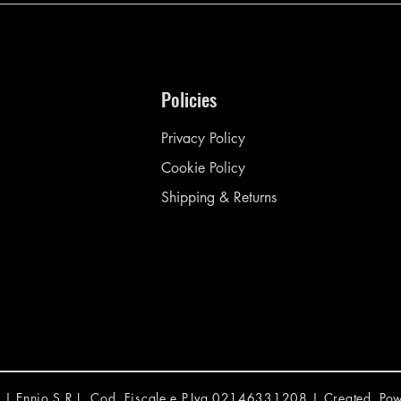
Policies
Privacy Policy
Cookie Policy
Shipping & Returns
vati | Ennio S.R.L. Cod. Fiscale e P.Iva 02146331208 | Created, P