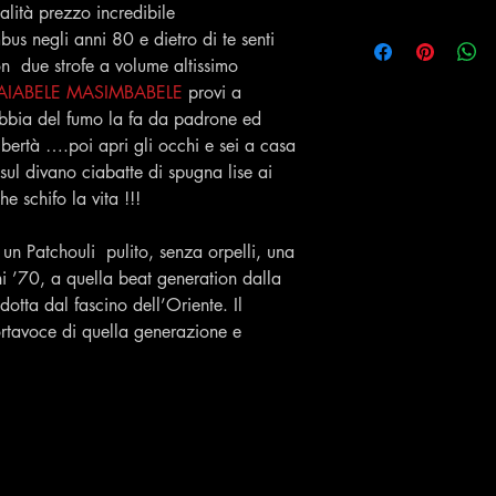
lità prezzo incredibile
bus negli anni 80 e dietro di te senti
 due strofe a volume altissimo
MAIABELE MASIMBABELE
provi a
ebbia del fumo la fa da padrone ed
ibertà ….poi apri gli occhi e sei a casa
sul divano ciabatte di spugna lise ai
 schifo la vita !!!
e un Patchouli pulito, senza orpelli, una
ni ’70, a quella beat generation dalla
dotta dal fascino dell’Oriente. Il
ortavoce di quella generazione e