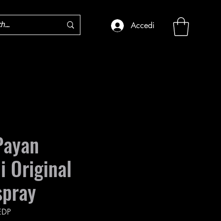
Accedi
Payan
i Original
spray
EDP