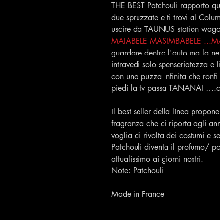
THE BEST Patchouli rapporto qua
due spruzzate e ti trovi al Colum
uscire da TAUNUS station wagon
MAIABELE MASIMBABELE ...
guardare dentro l'auto ma la n
intravedi solo spenseriatezza e l
con una puzza infinita che ronfi 
piedi la tv passa TANANAI ….che
Il best seller della linea propon
fragranza che ci riporta agli an
voglia di rivolta dei costumi e se
Patchouli diventa il profumo/ p
attualissimo ai giorni nostri.
Note: Patchouli
Made in France