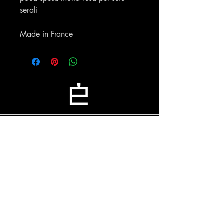
serali
Made in France
Profumeria Ennio
Menu
Policies
Home
Privacy Policy
Chi siamo
Cookie Policy
Shop
Shipping & Returns