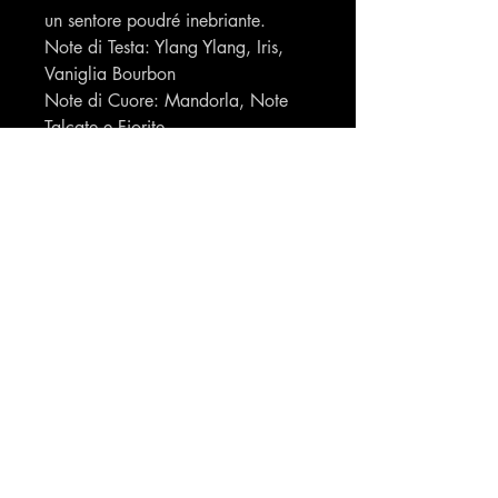
un sentore poudré inebriante.
Note di Testa: Ylang Ylang, Iris,
Vaniglia Bourbon
Note di Cuore: Mandorla, Note
Talcate e Fiorite
Note di Fondo: Musk, Eliotropio,
Gelsomino, Rosa
codice EAN 8051773431326
made in FRANCE
Profumeria Ennio