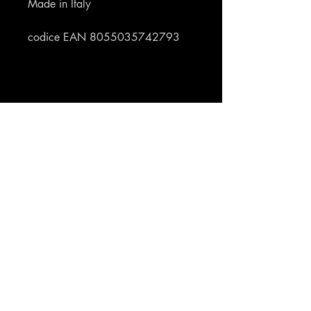
Made in Italy
codice EAN 8055035742793
Profumeria Ennio
Menu
Policies
Home
Privacy Policy
Chi siamo
Cookie Policy