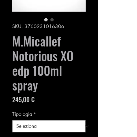
SKU: 3760231016306
M.Micallef
Notorious XO
edp 100ml
spray
Prezzo
245,00 €
Tipologia
*