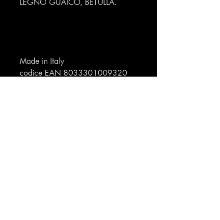
LEGNO GUAICO, BETULLA.
Made in Italy
codice EAN 8033301009320
made in Italy
codice 8033301008934