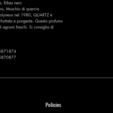
a, Ribes nero
ino, Muschio di quercia
 Molyneux nel 1980, QUARTZ è
 fruttata e pungente. Questo profumo
 agrumi freschi. Si consiglia di
5871874
5870877
Policies