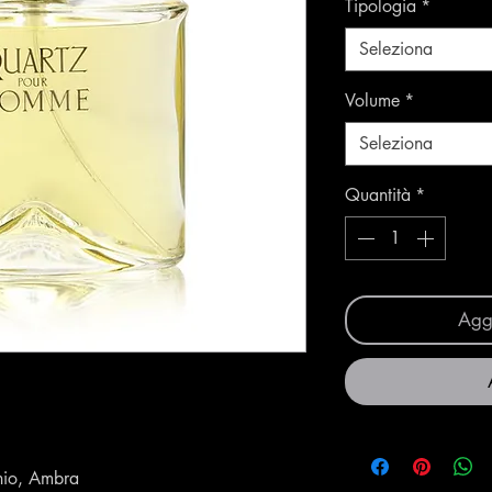
Tipologia
*
Seleziona
Volume
*
Seleziona
Quantità
*
Aggi
hio, Ambra