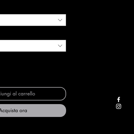
e
scontato
ungi al carrello
Acquista ora