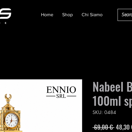
Home
Shop
Chi Siamo
Nabeel 
100ml s
SKU: 0484
Prezzo
 69,00 € 
48,30 