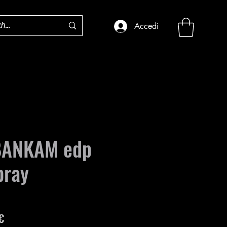
Accedi
BANKAM edp
pray
Prezzo
€