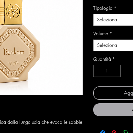
regolar
Tipologia
*
Seleziona
Volume
*
Seleziona
Quantità
*
Aggi
ca dalla lunga scia che evoca le sabbie