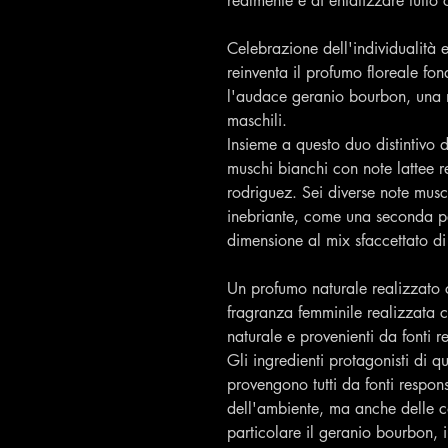
realmente e di enfatizzare tutto 
Celebrazione dell'individualità e
reinventa il profumo floreale fo
l'audace geranio bourbon, una n
maschili.
Insieme a questo duo distintivo 
muschi bianchi con note lattee re
rodriguez. Sei diverse note mus
inebriante, come una seconda p
dimensione al mix sfaccettato di 
Un profumo naturale realizzato
fragranza femminile realizzata c
naturale e provenienti da fonti r
Gli ingredienti protagonisti di 
provengono tutti da fonti respons
dell'ambiente, ma anche delle co
particolare il geranio bourbon, i