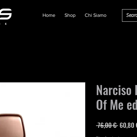
Home
Shop
Chi Siamo
Narciso 
Of Me e
Prezzo
 76,00 € 
60,80 
regolar