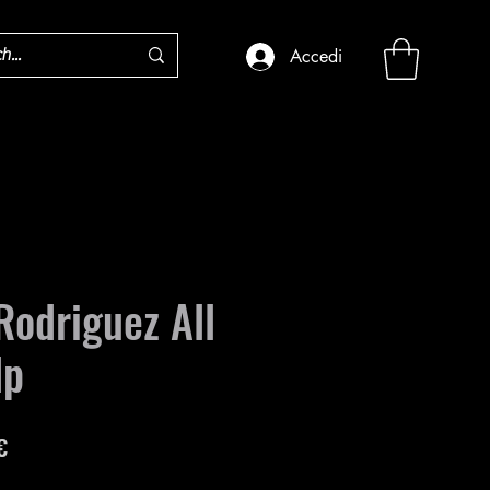
Accedi
Rodriguez All
dp
Prezzo
€
e
scontato