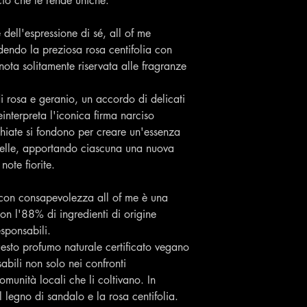
ciò che le rende uniche.
 dell'espressione di sé, all of me
ndendo la preziosa rosa centifolia con
ota solitamente riservata alle fragranze
di rosa e geranio, un accordo di delicati
interpreta l'iconica firma narciso
chiate si fondono per creare un'essenza
elle, apportando ciascuna una nuova
note fiorite.
 con consapevolezza all of me è una
on l'88% di ingredienti di origine
esponsabili.
questo profumo naturale certificato vegano
abili non solo nei confronti
munità locali che li coltivano. In
l legno di sandalo e la rosa centifolia.