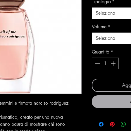
Tipologia
*
Seleziona
Volume
*
Seleziona
Quantità
*
Aggi
emminile firmata narciso rodriguez
rismatico, creato per una nuova
anno paura di mostrare chi sono