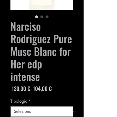
Narciso
Rodriguez Pure
Musc Blanc for
Her edp
intense
Prezzo
Prezzo
 130,00 € 
104,00 €
regolare
scontato
Tipologia
*