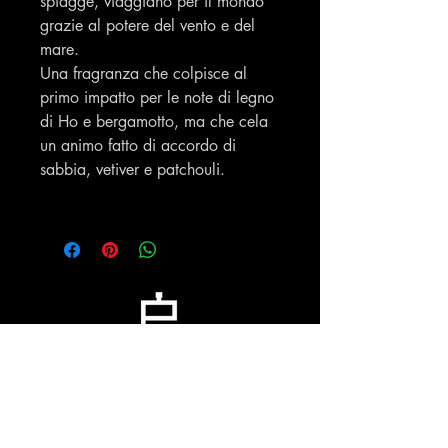
spiagge, viaggiano per il mondo
grazie al potere del vento e del
mare.
Una fragranza che colpisce al
primo impatto per le note di legno
di Ho e bergamotto, ma che cela
un animo fatto di accordo di
sabbia, vetiver e patchouli.
Profumeria Ennio
Menu
Policies