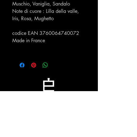
Muschio, Vaniglia, Sandalo
Note di cuore : Lilla della valle,
Iris, Rosa, Mughetto
codice EAN 3760064740072
Made in France
Profumeria Ennio
Menu
Policies
Home
Privacy Policy