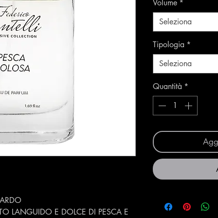
Volume
*
Seleziona
Tipologia
*
Seleziona
Quantità
*
Aggi
UARDO
O LANGUIDO E DOLCE DI PESCA E