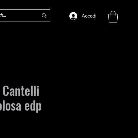
Accedi
 Cantelli
olosa edp