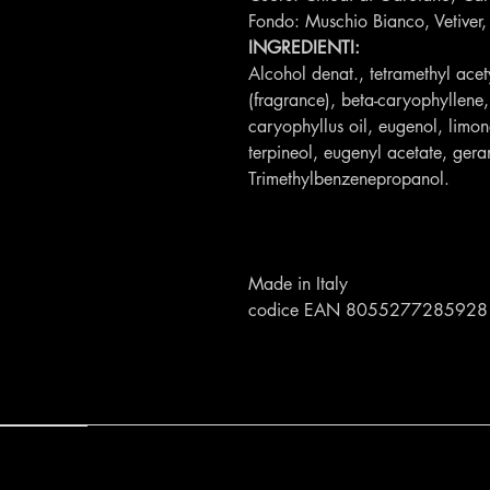
Fondo: Muschio Bianco, Vetiver
INGREDIENTI:
Alcohol denat., tetramethyl ace
(fragrance), beta-caryophyllene
caryophyllus oil, eugenol, limone
terpineol, eugenyl acetate, geran
Trimethylbenzenepropanol.
Made in Italy
codice EAN 8055277285928