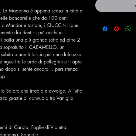
a Madonna è appena scesa in città e
elle bancarelle che da 100 anni
 o Mandorle tostate, i CIUCCINI (quei
amente dai dentisti più ricchi in
di palla una più grande sotto ed altre 2
ma sopratutto il CARAMELLO, un
subito e non ti lascia più una dolcezza
tingue tra le orde di pellegrini e ti apre
rno dopo si sente ancora …persistenza
hop
lo Salato che irradia e avvolge. A Tutto
ezza grazie al connubio tra Vaniglia
emi di Carota, Foglie di Violetta.
ardamomo, Sandalo.