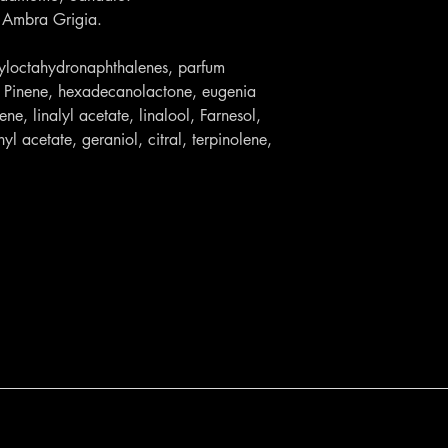
, Ambra Grigia.
tyloctahydronaphthalenes, parfum
, Pinene, hexadecanolactone, eugenia
ne, linalyl acetate, linalool, Farnesol,
yl acetate, geraniol, citral, terpinolene,