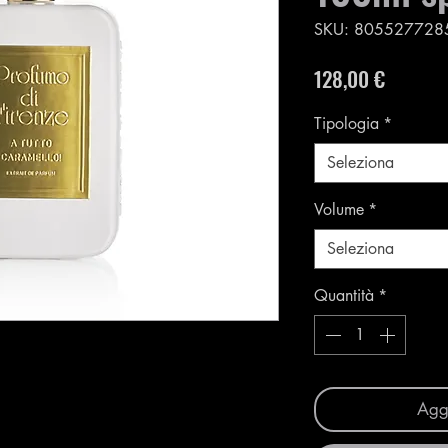
SKU: 805527728
Prezzo
128,00 €
Tipologia
*
Seleziona
Volume
*
Seleziona
Quantità
*
Aggi