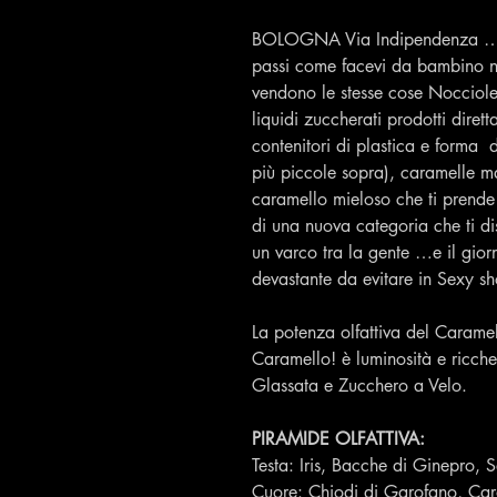
BOLOGNA Via Indipendenza ….L
passi come facevi da bambino n
vendono le stesse cose Nocciole
liquidi zuccherati prodotti dirett
contenitori di plastica e forma 
più piccole sopra), caramelle 
caramello mieloso che ti prende 
di una nuova categoria che ti dis
un varco tra la gente …e il gio
devastante da evitare in Sexy s
La potenza olfattiva del Caramel
Caramello! è luminosità e ricch
Glassata e Zucchero a Velo.
PIRAMIDE OLFATTIVA:
Testa: Iris, Bacche di Ginepro, S
Cuore: Chiodi di Garofano, C