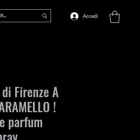
Accedi
di Firenze A
ARAMELLO !
de parfum
pray