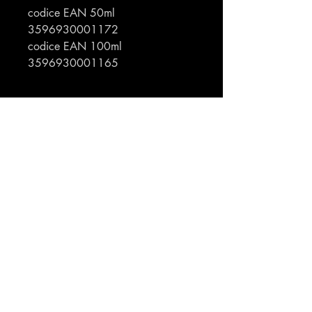
codice EAN 50ml
3596930001172
codice EAN 100ml
3596930001165
Profumeria Ennio
Menu
Policies
Home
Privacy Policy
Chi siamo
Cookie Policy
Shop