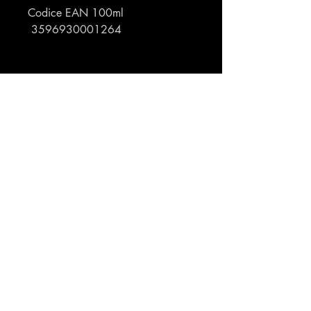
Codice EAN 100ml
3596930001264
Profumeria Ennio
Menu
Policies
Home
Privacy Policy
Chi siamo
Cookie Policy
Shop
Shipping & Returns