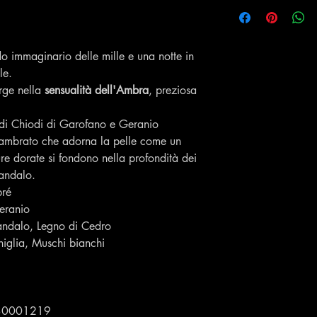
do immaginario delle mille e una notte in
le.
rge nella
sensualità dell'Ambra
, preziosa
i di Chiodi di Garofano e Geranio
 ambrato che adorna la pelle come un
ure dorate si fondono nella profondità dei
Sandalo.
bré
eranio
Sandalo, Legno di Cedro
iglia, Muschi bianchi
30001219