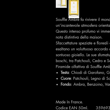
Souffle Ambré fa rivivere il mon
un'incantevole atmosfera orienta
Questo intenso profumo vi imme
nota distintiva della maison.
Sfaccettature speziate e floreal
esaltano un voluttuoso accordo
sontuoso gioiello. Le sue sfumat
boschi, tra Patchouli, Cedro e 
Piramide olfattiva di Souffle Am
Testa
: Chiodi di Garofano, G
Cuore
: Patchouli, Legno di 
Fondo
: Ambra, Benzoino, Van
Made In France.
Codice EAN 50ml. 35969