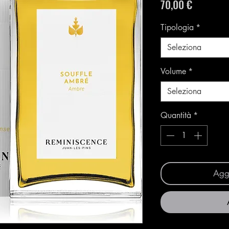
Prezzo
70,00 €
Tipologia
*
Seleziona
Volume
*
Seleziona
Quantità
*
Aggi