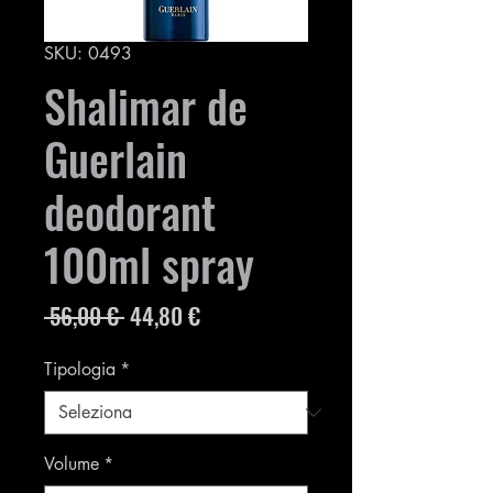
SKU: 0493
Shalimar de
Guerlain
deodorant
100ml spray
Prezzo
Prezzo
 56,00 € 
44,80 €
regolare
scontato
Tipologia
*
Volume
*