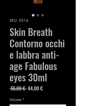
SKU: 0516
Skin Breath
Contorno occhi
e labbra anti-
age Fabulous
eyes 30ml
Prezzo
Prezzo
 55,00 € 
44,00 €
regolare
scontato
Volume
*