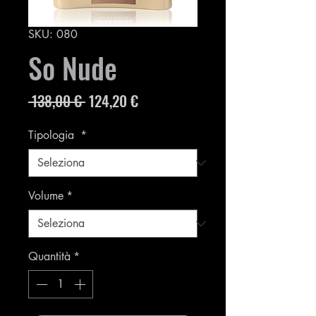
SKU: 080
So Nude
Prezzo
Prezzo
 138,00 € 
124,20 €
regolare
scontato
Tipologia
*
Volume
*
Quantità
*