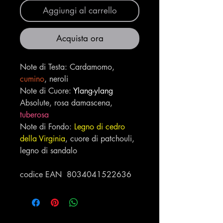
Aggiungi al carrello
Acquista ora
Note di Testa: Cardamomo,
cumino
, neroli
Note di Cuore:
Ylang-ylang
Absolute, rosa damascena,
tuberosa
Note di Fondo:
Legno di cedro
della Virginia
, cuore di patchouli,
legno di sandalo
codice EAN 8034041522636