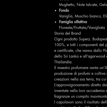
Mughetto, Note talcate, Gel
Fondo
Vaniglia, Muschio bianco, El
Famiglia olfattiva
Floreale/Fruttata/Vanigliata
Storia del Brand
Ogni prodotto Superz. Budapest 
100%, e tutti i componenti del 
e certificate, che vanno dallo 
dello Sri Lanka e all’agarwood es
Thailandia.
Il maestro profumiere vanta un’il
produzione di profumi e coltiva g
creazioni nella sua terra, tra cui
L’approvvigionamento diretto da
inventate nella loro accademia d
fragranze un compito insormonta
I capolavori sono il risultato d