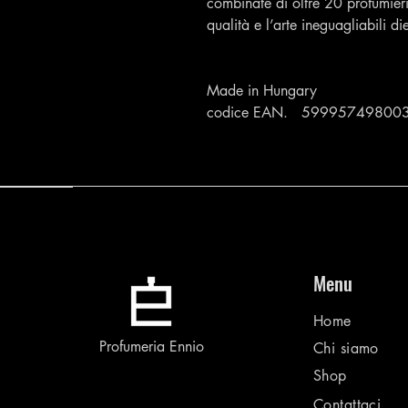
combinate di oltre 20 profumieri
qualità e l’arte ineguagliabili d
Made in Hungary
codice EAN. 59995749800
Menu
Home
Profumeria Ennio
Chi siamo
Shop
Contattaci