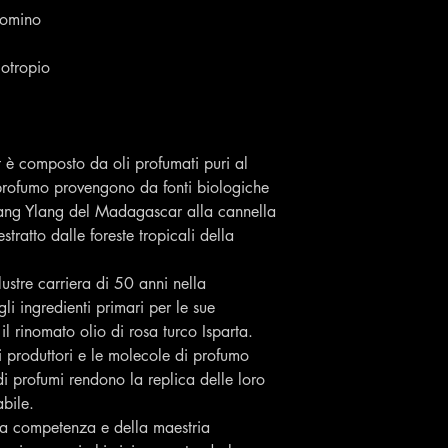
somino
iotropio
è composto da oli profumati puri al
profumo provengono da fonti biologiche
Ylang Ylang del Madagascar alla cannella
tratto dalle foreste tropicali della
lustre carriera di 50 anni nella
li ingredienti primari per le sue
 il rinomato olio di rosa turco Isparta.
i produttori e le molecole di profumo
i profumi rendono la replica delle loro
bile.
ella competenza e della maestria