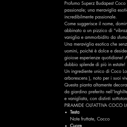
Profumo Superz Budapest Coco Lo
passionale; una meraviglia esoti
incredibilmente passionale.
Come suggerisce il nome, domin
abbinato a un pizzico di “vibraz
vaniglia e ammorbidito da sfumat
Una meraviglia esotica che senz
uomini, poiché è dolce e desider
gioiose esperienze quotidiane! A
dubbio splende di più in estate!
Un ingrediente unico di Coco Loc
arborescens ), noto per i suoi viv
Questa pianta altamente decorat
da giardino preferito nell’Inghil
e vanigliata, con distinti sottoto
PIRAMIDE OLFATTIVA COCO 
Testa
Note fruttate, Cocco
Cuore