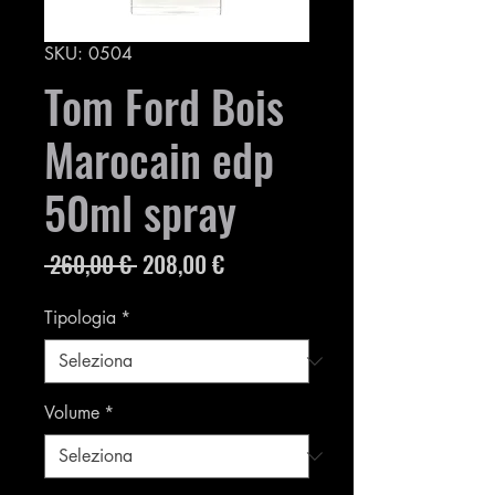
SKU: 0504
Tom Ford Bois
Marocain edp
50ml spray
Prezzo
Prezzo
 260,00 € 
208,00 €
regolare
scontato
Tipologia
*
Volume
*