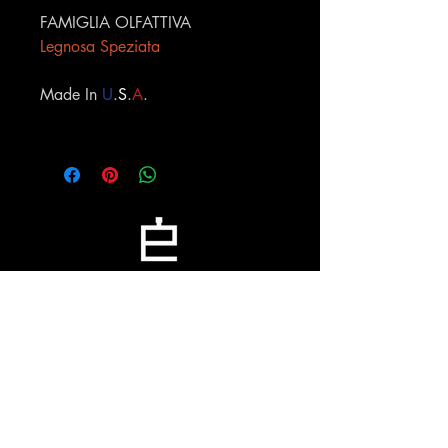
FAMIGLIA OLFATTIVA
Legnosa Speziata
Made In
U
.
S
.
A
.
Profumeria Ennio
Menu
Policies
Home
Privacy Policy
Chi siamo
Cookie Policy