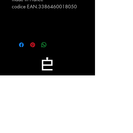
codice EAN.3386460018050
Profumeria Ennio
Menu
Policies
Home
Privacy Policy
Chi siamo
Cookie Policy
Shop
Shipping & Returns